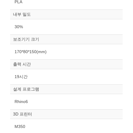
PLA
내부 밀도
30%
보조기기 크기
원하는 치수 입력 후 “스케일
170*80*150(mm)
조정“ 버튼을 눌러주세요.
출력 시간
너비
mm
19시간
높이
설계 프로그램
mm
Rhino6
폭
mm
3D 프린터
스케일
STL다운로드
M350
조정