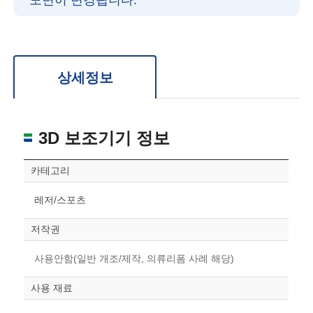
도면이 변경됩니다.
확대/축소: 마우스 스크롤
회전: 좌측 드래그
위치 이동: 우측 드래그
도면을 처음 위치로 되돌리고 싶은 경우 상단의 “스케일 조정“ 버튼을 눌러주세요.
상세정보
3D 보조기기 정보
카테고리
레저/스포츠
저작권
사용안함(일반 개조/제작, 의류리폼 사례 해당)
사용 재료