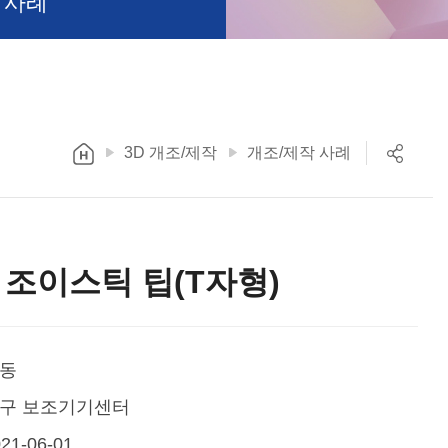
 사례
3D 개조/제작
개조/제작 사례
조이스틱 팁(T자형)
동
구 보조기기센터
21-06-01