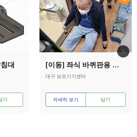
받침대
[이동] 좌식 바퀴판용 지팡이
대구 보조기기센터
담기
자세히 보기
담기