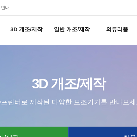
키안내
3D 개조/제작
일반 개조/제작
의류리폼
3D 개조/제작
D프린터로 제작된 다양한 보조기기를 만나보세