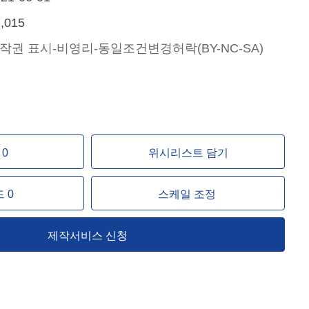
,015
작권 표시-비영리-동일조건변경허락(BY-NC-SA)
↖
↑
↗
0
위시리스트 담기
←
↓
→
 0
스케일 조정
제작서비스 신청