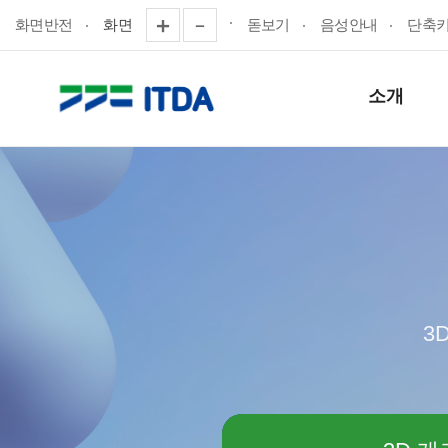
화면반전
화면
돋보기
음성안내
단축
소개
3