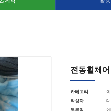
조/제작
활용
전동휠체어 
카테고리
이
작성자
대
등록일
20