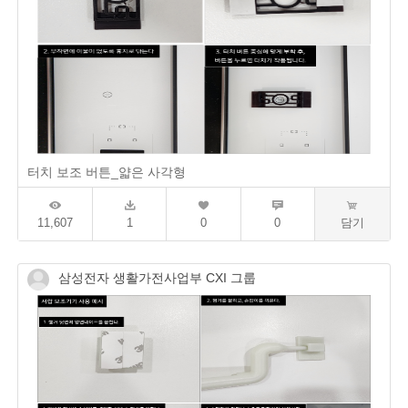
터치 보조 버튼_얇은 사각형
11,607
1
0
0
담기
삼성전자 생활가전사업부 CXI 그룹