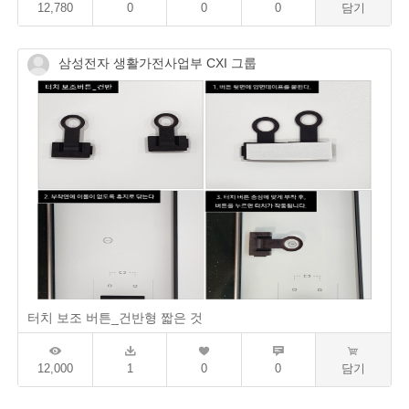
12,780
0
0
0
담기
삼성전자 생활가전사업부 CXI 그룹
터치 보조 버튼_건반형 짧은 것
12,000
1
0
0
담기