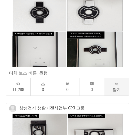
터치 보조 버튼_원형
11,288
0
0
0
담기
삼성전자 생활가전사업부 CXI 그룹