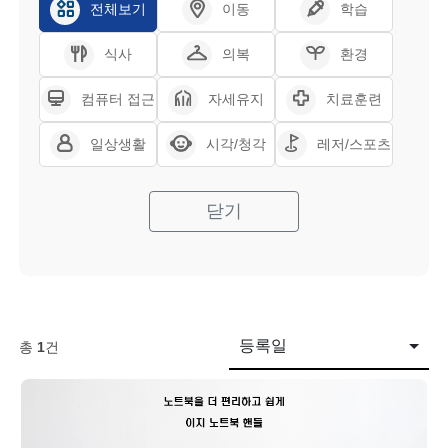
전체보기
이동
학습
식사
의복
환경
컴퓨터 접근
자세유지
치료훈련
일상생활
시각/청각
레저/스포츠
닫기
등록일
총
1
건