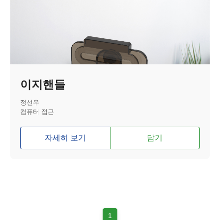
이지핸들
정선우
컴퓨터 접근
자세히 보기
담기
1