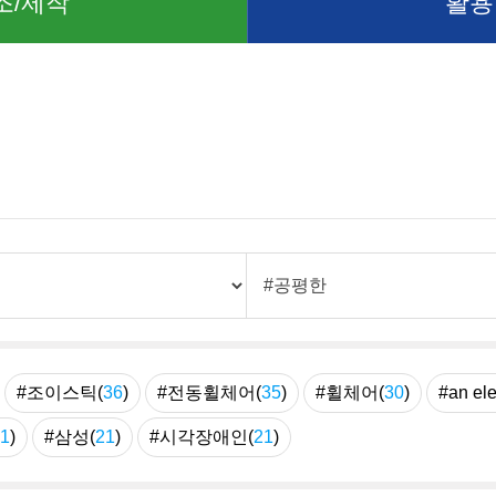
조/제작
활용
례
#조이스틱(
36
)
#전동휠체어(
35
)
#휠체어(
30
)
#an ele
1
)
#삼성(
21
)
#시각장애인(
21
)