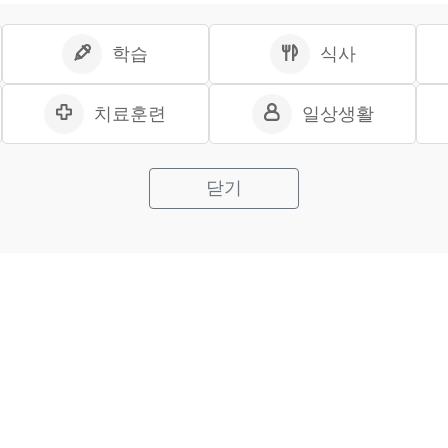
학습
식사
치료훈련
일상생활
닫기