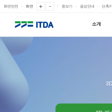
화면반전
화면
돋보기
음성안내
단축
소개
3