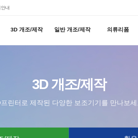
키안내
3D 개조/제작
일반 개조/제작
의류리폼
3D 개조/제작
D프린터로 제작된 다양한 보조기기를 만나보세