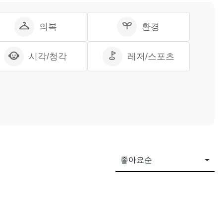
의복
환경
시각/청각
레저/스포츠
좋아요순