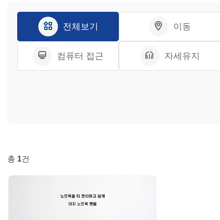
전체보기
이동
컴퓨터 접근
자세유지
총
1
건