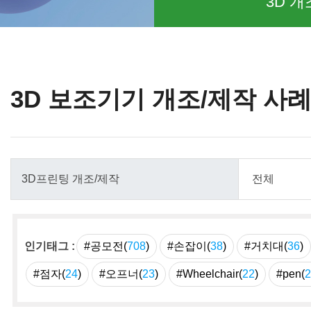
3D 개
3D 보조기기 개조/제작 사
인기태그 :
#공모전(
708
)
#손잡이(
38
)
#거치대(
36
)
#점자(
24
)
#오프너(
23
)
#Wheelchair(
22
)
#pen(
2