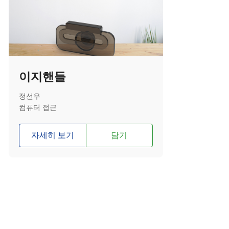
이지핸들
정선우
컴퓨터 접근
자세히 보기
담기