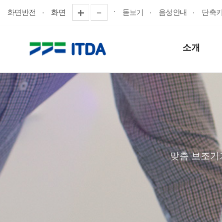
화면반전
화면
돋보기
음성안내
단축
소개
맞춤 보조기