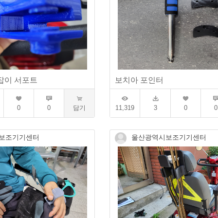
잡이 서포트
보치아 포인터
0
0
담기
11,319
3
0
0
보조기기센터
울산광역시보조기기센터