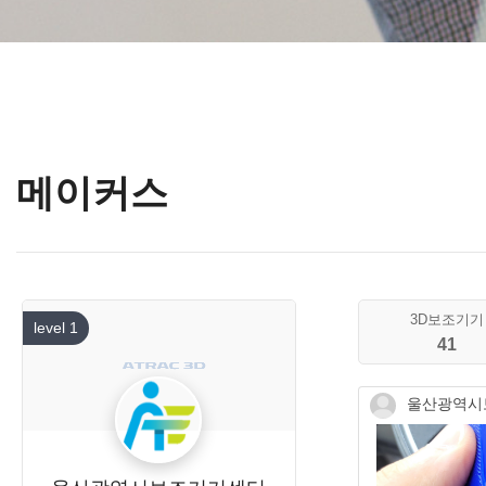
메이커스
3D보조기기
level 1
41
울산광역시