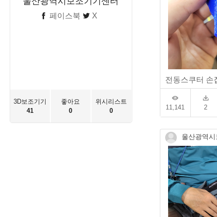
울산광역시보조기기센터
페이스북
X
전동스쿠터 손
3D보조기기
좋아요
위시리스트
11,141
2
41
0
0
울산광역시