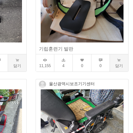
기립훈련기 발판
담기
11,155
4
0
0
담기
울산광역시보조기기센터