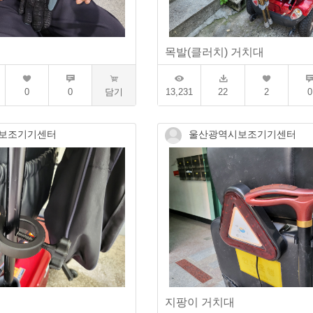
목발(클러치) 거치대
0
0
담기
13,231
22
2
0
보조기기센터
울산광역시보조기기센터
지팡이 거치대