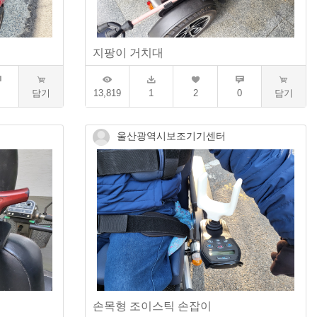
지팡이 거치대
담기
13,819
1
2
0
담기
울산광역시보조기기센터
손목형 조이스틱 손잡이