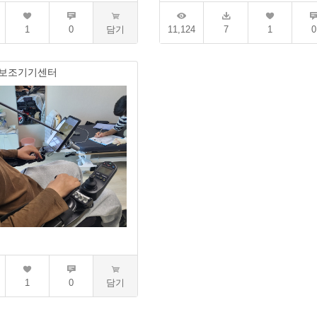
1
0
담기
11,124
7
1
0
보조기기센터
1
0
담기