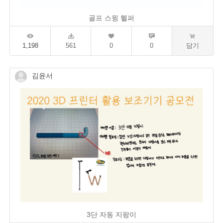
골프 스윙 헬퍼
1,198
561
0
0
담기
김윤서
3단 자동 지팡이