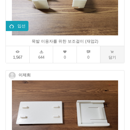
입선
목발 이용자를 위한 보조걸이 (재업2)
1,567
644
0
0
담기
이제희