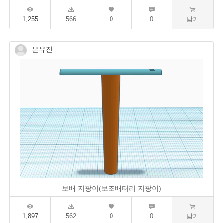
1,255
566
0
0
담기
은유진
보배 지팡이(보조배터리 지팡이)
1,897
562
0
0
담기