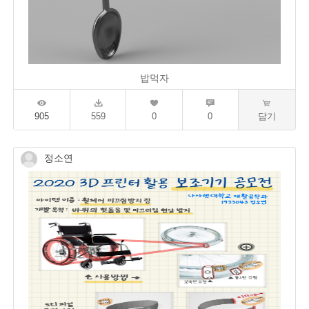
밥먹자
905
559
0
0
담기
정소연