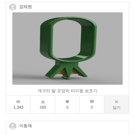
양제현
개구리 발 모양의 타이핑 보조기
1,343
589
0
0
담기
이동재