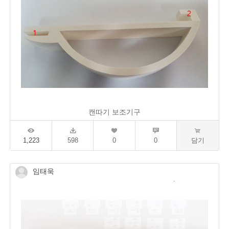
캔따기 보조기구
1,223
598
0
0
담기
임태욱