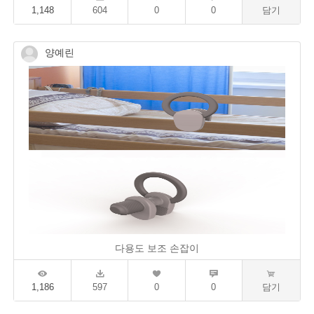
1,148
604
0
0
담기
양예린
다용도 보조 손잡이
1,186
597
0
0
담기