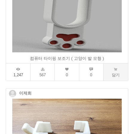
컴퓨터 타이핑 보조기 ( 고양이 발 모형 )
1,247
567
0
0
담기
이제희